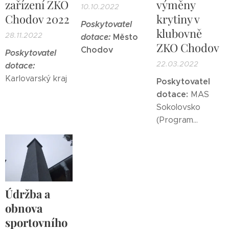
zařízení ZKO
výměny
10.10.2022
Chodov 2022
krytiny v
Poskytovatel
klubovně
28.11.2022
dotace:
Město
ZKO Chodov
Chodov
Poskytovatel
22.03.2022
dotace:
Karlovarský kraj
Poskytovatel
dotace:
MAS
Sokolovsko
(Program
rozvoje venkova)
Údržba a
obnova
sportovního