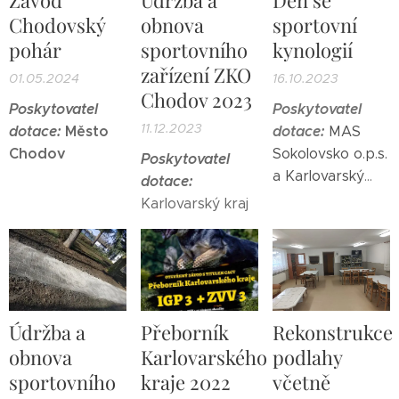
Chodovský
obnova
sportovní
pohár
sportovního
kynologií
zařízení ZKO
01.05.2024
16.10.2023
Chodov 2023
Poskytovatel
Poskytovatel
11.12.2023
dotace:
Město
dotace:
MAS
Chodov
Sokolovsko o.p.s.
Poskytovatel
a Karlovarský
dotace:
kraj
Karlovarský kraj
Údržba a
Přeborník
Rekonstrukce
obnova
Karlovarského
podlahy
sportovního
kraje 2022
včetně