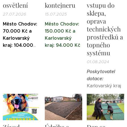
osvětlení
kontejneru
vstupu do
sklepa,
27.07.2026
15.07.2025
oprava
Město Chodov:
Město Chodov:
technických
70.000 Kč a
150.000 Kč a
prostředků a
Karlovarský
Karlovarský
topného
kraj: 104.000
kraj: 94.000 Kč
systému
Kč
01.08.2024
Poskytovatel
dotace:
Karlovarský kraj
Závod
Údržba a
Den se