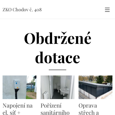
ZKO Chodov č. 408
Obdržené
dotace
Napojení na
Pořízení
Oprava
el. síť +
sanitárního
střech a