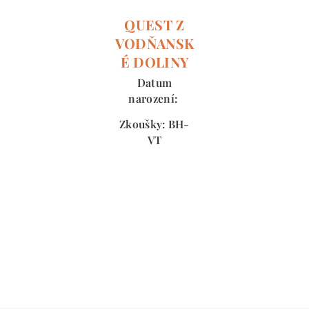
QUEST Z
VODŇANSK
É DOLINY
Datum
narození:
Zkoušky: BH-
VT