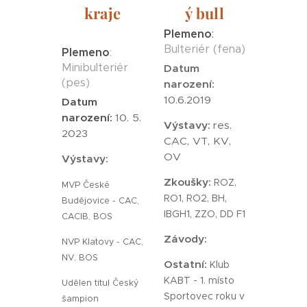
kraje
ý bull
Plemeno
:
Bulteriér (fena)
Plemeno
:
Minibulteriér
Datum
(pes)
narození:
10.6.2019
Datum
narození:
10. 5.
Výstavy:
res.
2023
CAC, VT, KV,
OV
Výstavy:
Zkoušky:
ROZ,
MVP České
RO1, RO2, BH,
Budějovice - CAC,
IBGH1, ZZO, DD F1
CACIB, BOS
Závody:
NVP Klatovy - CAC,
NV, BOS
Ostatní:
Klub
KABT - 1. místo
Udělen titul Český
Sportovec roku v
šampion