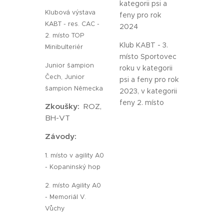
kategorii psi a
Klubová výstava
feny pro rok
KABT - res. CAC -
2024
2. místo TOP
Klub KABT - 3.
Minibulteriér
místo Sportovec
Junior šampion
roku v kategorii
Čech, Junior
psi a feny pro rok
šampion Německa
2023, v kategorii
feny 2. místo
Zkoušky:
ROZ,
BH-VT
Závody:
1. místo v agility A0
- Kopaninský hop
2. místo Agility A0
- Memoriál V.
Vůchy